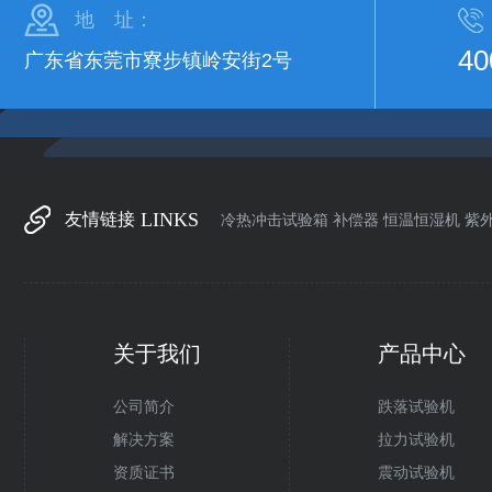
地 址：
40
广东省东莞市寮步镇岭安街2号
LINKS
友情链接
冷热冲击试验箱
补偿器
恒温恒湿机
紫
关于我们
产品中心
公司简介
跌落试验机
解决方案
拉力试验机
资质证书
震动试验机