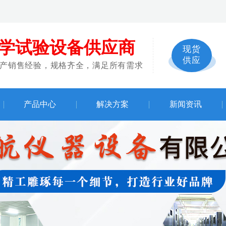
学试验设备供应商
现货
供应
生产销售经验，规格齐全，满足所有需求
产品中心
解决方案
新闻资讯