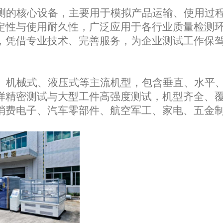
测的核心设备，主要用于模拟产品运输、使用过
定性与使用耐久性，广泛应用于各行业质量检测
，凭借专业技术、完善服务，为企业测试工作保
、机械式、液压式等主流机型，包含垂直、水平
样精密测试与大型工件高强度测试，机型齐全、
消费电子、汽车零部件、航空军工、家电、五金
。