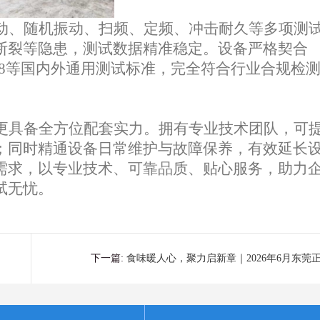
动、随机振动、扫频、定频、冲击耐久等多项测
断裂等隐患，测试数据精准稳定。设备严格契合
、IEC 60068等国内外通用测试标准，完全符合行业合规检
更具备全方位配套实力。拥有专业技术团队，可
；同时精通设备日常维护与故障保养，有效延长
需求，以专业技术、可靠品质、贴心服务，助力
试无忧。
下一篇:
食味暖人心，聚力启新章｜2026年6月东莞
仪器业务部温馨下午茶