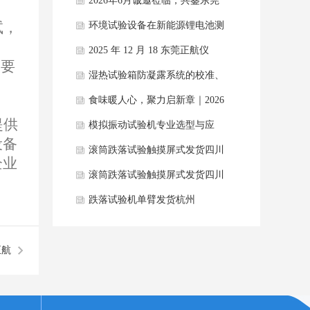
大技术误区
2026年6月诚邀莅临，共鉴东莞
试，
正航品质
环境试验设备在新能源锂电池测
试中的节能需
2025 年 12 月 18 东莞正航仪
测要
​湿热试验箱防凝露系统的校准、
验证与期间
食味暖人心，聚力启新章｜2026
提供
年6月东
模拟振动试验机专业选型与应
设备
用，正航仪器全
滚筒跌落试验触摸屏式发货四川
企业
滚筒跌落试验触摸屏式发货四川
跌落试验机单臂发货杭州
正航
时光