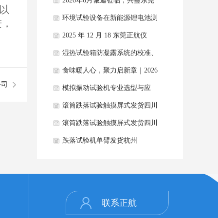
大技术误区
2026年6月诚邀莅临，共鉴东莞
以
正航品质
环境试验设备在新能源锂电池测
进，
试中的节能需
2025 年 12 月 18 东莞正航仪
​湿热试验箱防凝露系统的校准、
验证与期间
食味暖人心，聚力启新章｜2026
公司
年6月东
模拟振动试验机专业选型与应
用，正航仪器全
滚筒跌落试验触摸屏式发货四川
滚筒跌落试验触摸屏式发货四川
跌落试验机单臂发货杭州
联系正航