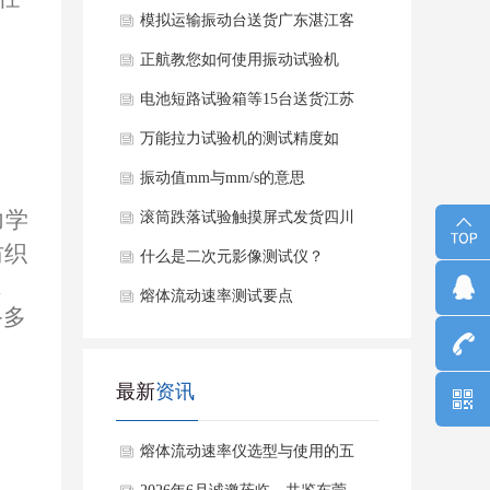
模拟运输振动台送货广东湛江客
户公司
正航教您如何使用振动试验机
电池短路试验箱等15台送货江苏
客户公司
万能拉力试验机的测试精度如
何？
振动值mm与mm/s的意思
力学
滚筒跌落试验触摸屏式发货四川
纺织
什么是二次元影像测试仪？
、
熔体流动速率测试要点
备多
最新
资讯
熔体流动速率仪选型与使用的五