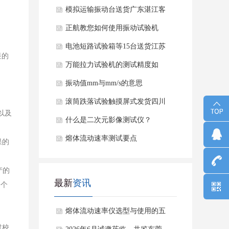
模拟运输振动台送货广东湛江客
户公司
正航教您如何使用振动试验机
电池短路试验箱等15台送货江苏
显的
客户公司
万能拉力试验机的测试精度如
何？
振动值mm与mm/s的意思
滚筒跌落试验触摸屏式发货四川
以及
什么是二次元影像测试仪？
熔体流动速率测试要点
果的
产的
最新
资讯
一个
熔体流动速率仪选型与使用的五
过校