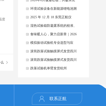
大技术误区
2026年6月诚邀莅临，共鉴东莞
正航品质
环境试验设备在新能源锂电池测
试中的节能需
2025 年 12 月 18 东莞正航仪
温度
​湿热试验箱防凝露系统的校准、
验证与期间
食味暖人心，聚力启新章｜2026
年6月东
模拟振动试验机专业选型与应
用，正航仪器全
滚筒跌落试验触摸屏式发货四川
滚筒跌落试验触摸屏式发货四川
什么
跌落试验机单臂发货杭州
联系正航