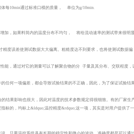
10min通过标准口模的质量， 单位为g/10min.
率增加，如果料筒内的温度分布不均匀， 将给流动速率的测试带来很明
尺寸精度误差使测试数据大大偏离。粗糙度达不到要求，也将使测试数据偏
动性能，通过对它的测量可以了解聚合物的分 子量及其分布、交联程度，
件的任何一项偏差，都会导致试验结果的不正确，因此，为了保证试验结
试验的结果影响也很大，因此对温度的技术参数规定得很细致。有的厂家生
的，均标上&ldquo;温控精度&rdquo;这一项，其实是对用户提供了
来说，只要温控系统具有长期的稳定性和微小的波动，准确度都是可以通