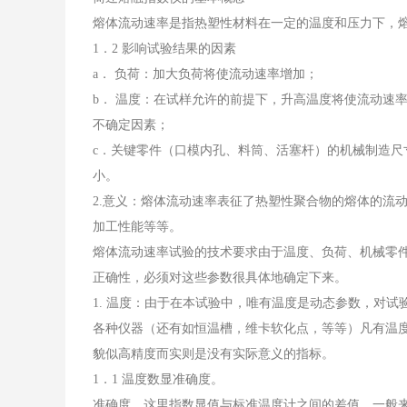
熔体流动速率是指热塑性材料在一定的温度和压力下，熔体每
1．2 影响试验结果的因素
a． 负荷：加大负荷将使流动速率增加；
b． 温度：在试样允许的前提下，升高温度将使流动速
不确定因素；
c．关键零件（口模内孔、料筒、活塞杆）的机械制造
小。
2.意义：熔体流动速率表征了热塑性聚合物的熔体的流
加工性能等等。
熔体流动速率试验的技术要求由于温度、负荷、机械零
正确性，必须对这些参数很具体地确定下来。
1. 温度：由于在本试验中，唯有温度是动态参数，对
各种仪器（还有如恒温槽，维卡软化点，等等）凡有温度指标
貌似高精度而实则是没有实际意义的指标。
1．1 温度数显准确度。
准确度，这里指数显值与标准温度计之间的差值。一般