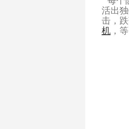
每个
活出独
击，跌
机
，等